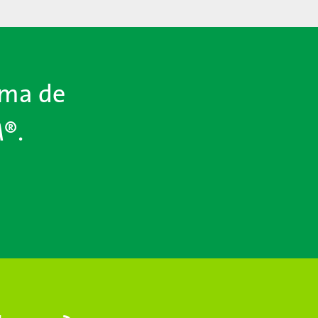
ema de
®.