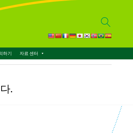
검
색
결
의하기
자료 센터
과
표
시
다.