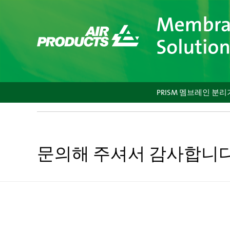
콘
텐
츠
로
바
로
가
기
PRISM 멤브레인 분리
문의해 주셔서 감사합니다