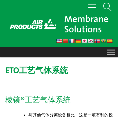
跳
显
切
至
换
内
示
导
航
容
搜
索
ETO工艺气体系统
棱镜
®
工艺气体系统
与其他气体分离设备相比，这是一项有利的投