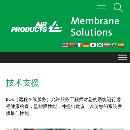
跳
显
切
至
换
内
示
导
航
容
搜
索
技术支援
ROS（远程在线服务）允许服务工程师对您的系统进行远
程健康检查，监控膜性能，并提出建议，以使您的系统发
挥最佳性能。