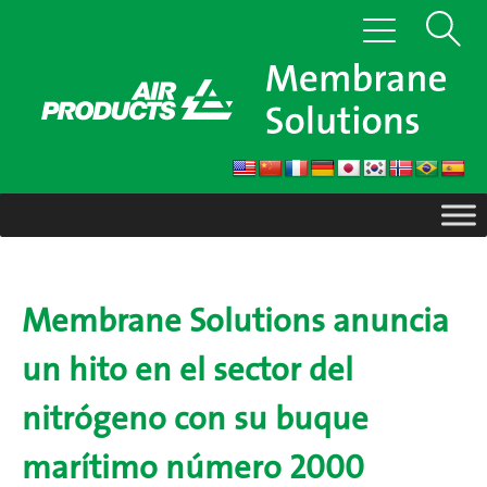
Saltar
Mostrar
Cambiar
al
navegación
contenido
búsque
Membrane Solutions anuncia
un hito en el sector del
nitrógeno con su buque
marítimo número 2000