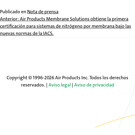
Publicado en
Nota de prensa
Navegación
Anterior:
Air Products Membrane Solutions obtiene la primera
certificación para sistemas de nitrógeno por membrana bajo las
de
nuevas normas de la IACS.
entradas
Copyright © 1996-2026 Air Products Inc. Todos los derechos
reservados. |
Aviso legal
|
Aviso de privacidad