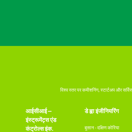
विश्व स्तर पर कमीशनिंग, स्टार्टअप और सर्विस क
आईसीआई –
डे ह्वा इंजीनियरिंग
इंस्ट्रूमेंट्स एंड
बुसान - दक्षिण कोरिया
कंट्रोल्स इंक.