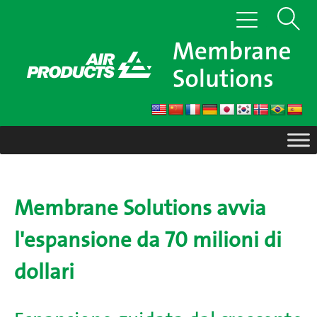
Vai
Mostra
Attiva/disattiva
al
la
contenuto
ricerca
navigazione
Membrane Solutions avvia
l'espansione da 70 milioni di
dollari