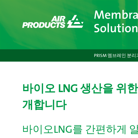
콘
텐
츠
로
바
로
가
기
PRISM 멤브레인 분리
바이오 LNG 생산을 위한 
개합니다
바이오LNG를 간편하게 