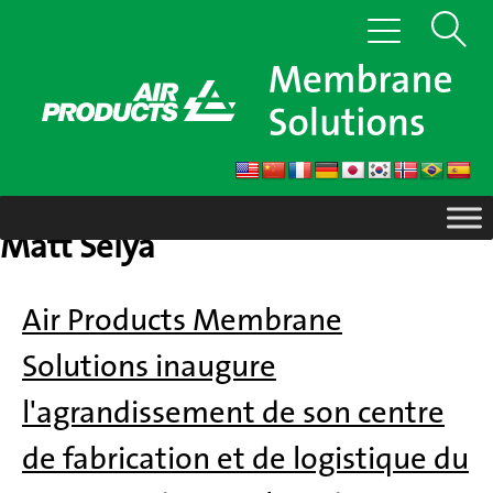
Passer
Afficher
Basculer
au
la
contenu
la
navigation
recherc
Matt Selya
Air Products Membrane
Solutions inaugure
l'agrandissement de son centre
de fabrication et de logistique du