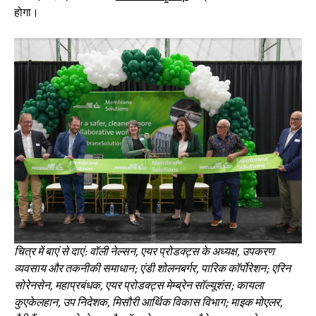
होगा।
चित्र में बाएं से दाएं: वॉली नेल्सन, एयर प्रोडक्ट्स के अध्यक्ष, उपकरण
व्यवसाय और तकनीकी समाधान; एंडी शोलनबर्गर, पारिक कॉर्पोरेशन; एरिन
सोरेनसेन, महाप्रबंधक, एयर प्रोडक्ट्स मेम्ब्रेन सॉल्यूशंस; कायला
कुएकेलहान, उप निदेशक, मिसौरी आर्थिक विकास विभाग; माइक मोएलर,