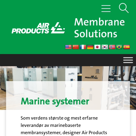
Hopp
Vis
Veksle
til
navigasjon
innhold
søk
Marine systemer
Som verdens største og mest erfarne
leverandør av marinebaserte
membransystemer, designer Air Products